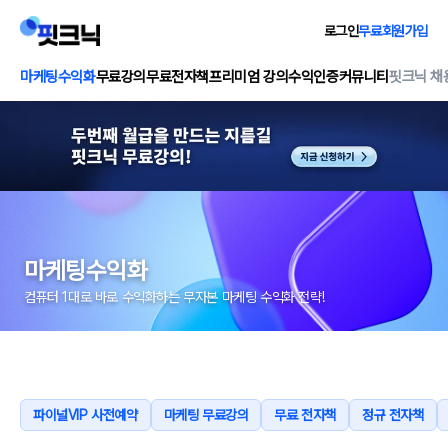
로그인
무료회원가입
마케팅수익화
무료강의
무료전자책
프리미엄 강의
수익인증
커뮤니티
핏크닉 채
마케팅수익화
컴퓨터 1대로 바로 수익화하는 무자본 마케팅 수익화 전략!
파이널VIP 사전예약
마케팅 무료강의
무료 전자책
정규 전자책