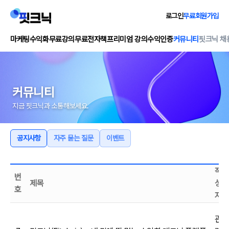
로그인
무료회원가입
마케팅수익화
무료강의
무료전자책
프리미엄 강의
수익인증
커뮤니티
핏크닉 채
커뮤니티
지금 핏크닉과 소통해보세요.
공지사항
자주 묻는 질문
이벤트
작
번
제목
성
호
자
관