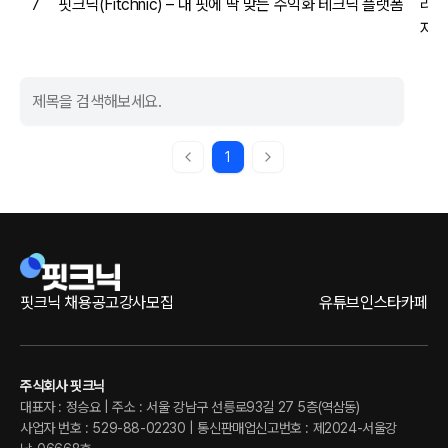
7
핏크닉(Fitchnic) – 내 핏에 딱 맞는 수익화 테크닉 플랫폼
리
자
1
이전 페이지로 가기
다음 페이지로 가기
핏크닉 채용공고
강사모집
유튜브
인스타
카페
주식회사 핏크닉
대표자 : 정승요 | 주소 : 서울 강남구 선릉로93길 27 5층(역삼동)
사업자 번호 : 529-88-02230 | 통신판매업신고번호 : 제2024-서울강