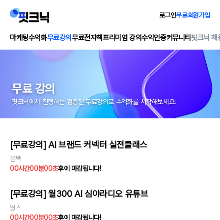
로그인
무료회원가입
마케팅수익화
무료강의
무료전자책
프리미엄 강의
수익인증
커뮤니티
핏크닉 채
무료 강의
핏크닉에서 진행하는 검증된 무료강의로 수익화를 시작해보세요!
[무료강의] AI 브랜드 커넥터 실전클래스
온백
00
시간
00
분
00
초
후에 마감됩니다!
[무료강의] 월300 AI 심야라디오 유튜브
윙스
00
시간
00
분
00
초
후에 마감됩니다!