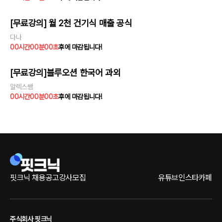
[무료강의] 월 2천 건기식 매출 공식
다나
00
시간
00
분
00
초
후에 마감됩니다!
[무료강의]블루오션 한국어 과외
알렉스쌤
00
시간
00
분
00
초
후에 마감됩니다!
핏크닉 채용공고
강사모집
유튜브
인스타
카페
주식회사 핏크닉