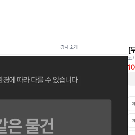
강사 소개
[
코
1