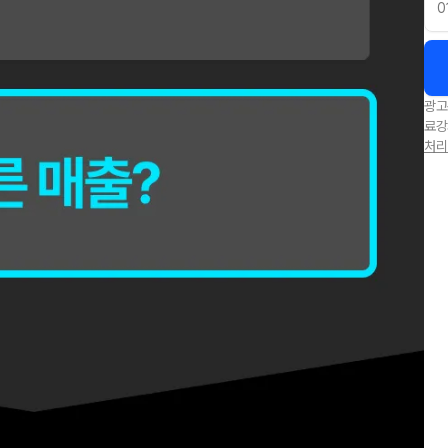
광고
료강
처리